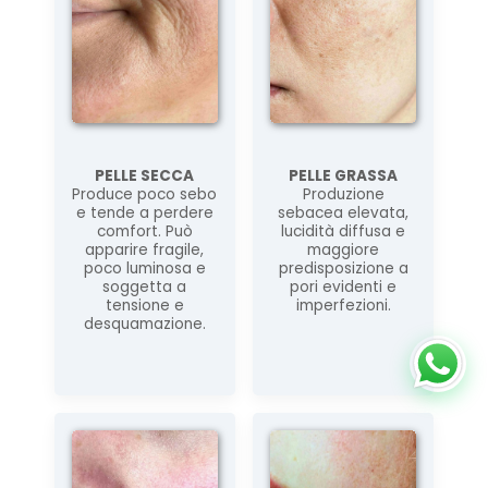
FLUIDO ATTIVO PURIFICANTE
Siero viso leggero a rapido assorbimento, studiato per...
PELLE SECCA
PELLE GRASSA
Produce poco sebo
Produzione
22,00 €
e tende a perdere
sebacea elevata,
comfort. Può
lucidità diffusa e
apparire fragile,
maggiore
AGGIUNGI AL CARRELLO
poco luminosa e
predisposizione a
soggetta a
pori evidenti e
tensione e
imperfezioni.
desquamazione.