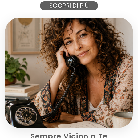
SCOPRI DI PIÙ
Deodorante in crema delicato, studiato per proteggere...
15,50 €
AGGIUNGI AL CARRELLO
Sempre Vicino a Te