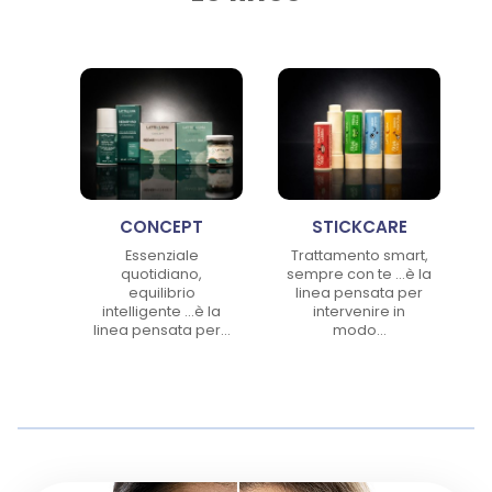
Lorem ipsum dolor sit amet conse ctetu
Sit amet conse ctetur adipisicing elit, sed do eiusmod tempor
incididunt ut labore et dolore magna aliqua. Ut enim ad minim
veniam, quis nostrud exercitation ullamco laboris nisi ut aliquip ex
ea commodo consequat. Duis aute irure dolor in reprehenderit.
I nostri prodotti
CONCEPT
STICKCARE
Essenziale
Trattamento smart,
quotidiano,
sempre con te …è la
equilibrio
linea pensata per
intelligente ...è la
intervenire in
linea pensata per...
modo...
REPAIR PLUS