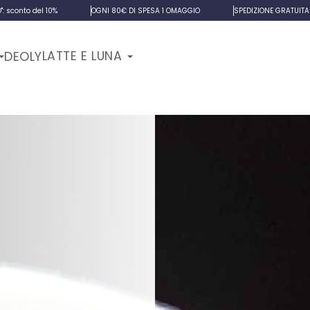
 sconto del 10%
OGNI 80€ DI SPESA 1 OMAGGIO
SPEDIZIONE GRATUITA 
LATTE E LUNA
DEOLY