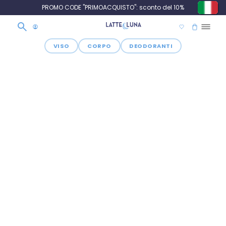
PROMO CODE "PRIMOACQUISTO": sconto del 10%
VISO
CORPO
DEODORANTI