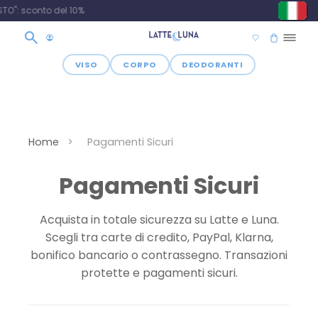
VISO
CORPO
DEODORANTI
Home
>
Pagamenti Sicuri
Pagamenti Sicuri
Acquista in totale sicurezza su Latte e Luna.
Scegli tra carte di credito, PayPal, Klarna,
bonifico bancario o contrassegno. Transazioni
protette e pagamenti sicuri.