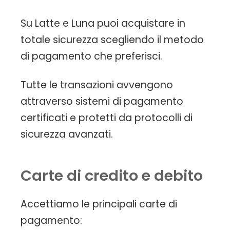
Su Latte e Luna puoi acquistare in
totale sicurezza scegliendo il metodo
di pagamento che preferisci.
Tutte le transazioni avvengono
attraverso sistemi di pagamento
certificati e protetti da protocolli di
sicurezza avanzati.
Carte di credito e debito
Accettiamo le principali carte di
pagamento: