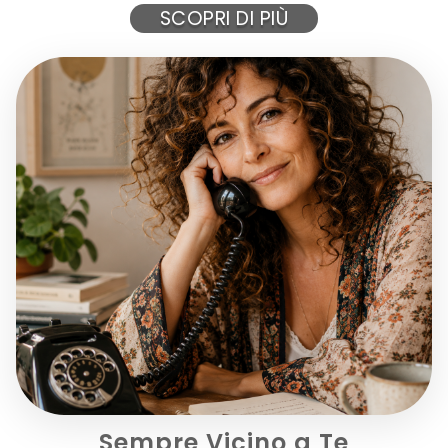
SCOPRI DI PIÙ
Siero viso leggero a rapido assorbimento, studiato per...
22,00 €
AGGIUNGI AL CARRELLO
Sempre Vicino a Te