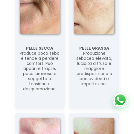
STICK SIERO ATTIVO
Stick ristrutturante ad azione mirata, ideale per...
PELLE SECCA
PELLE GRASSA
Produce poco sebo
Produzione
13,00 €
e tende a perdere
sebacea elevata,
comfort. Può
lucidità diffusa e
apparire fragile,
maggiore
AGGIUNGI AL CARRELLO
poco luminosa e
predisposizione a
soggetta a
pori evidenti e
tensione e
imperfezioni.
desquamazione.