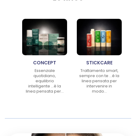
Lorem ipsum dolor sit amet conse ctetu
Sit amet conse ctetur adipisicing elit, sed do eiusmod tempor
incididunt ut labore et dolore magna aliqua. Ut enim ad minim
veniam, quis nostrud exercitation ullamco laboris nisi ut aliquip ex
ea commodo consequat. Duis aute irure dolor in reprehenderit.
I nostri prodotti
CONCEPT
STICKCARE
Essenziale
Trattamento smart,
quotidiano,
sempre con te …è la
equilibrio
linea pensata per
intelligente ...è la
intervenire in
linea pensata per...
modo...
CUTE BODY - CREMA CORPO