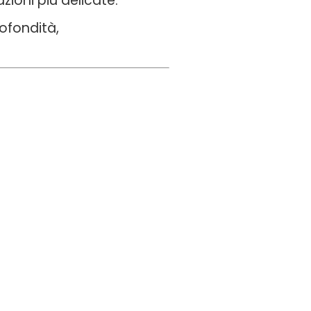
azioni più delicate.
ofondità,