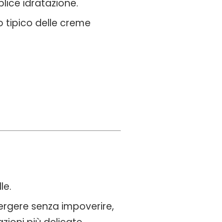
lice idratazione.
o tipico delle creme
le.
ergere senza impoverire,