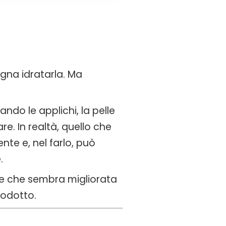
ogna idratarla. Ma
do le applichi, la pelle
e. In realtà, quello che
te e, nel farlo, può
.
lle che sembra migliorata
rodotto.