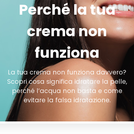
Perché la tua
crema non
funziona
La tua crema non funziona davvero?
Scopri cosa significa idratare la pelle,
perché l’acqua non basta e come
evitare la falsa idratazione.