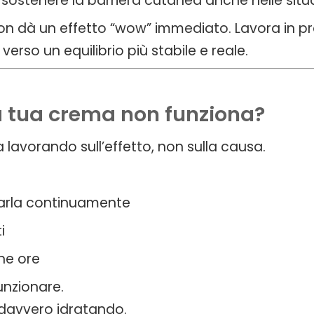
 e sostenere la barriera cutanea anche nelle situ
n dà un effetto “wow” immediato. Lavora in pr
rso un equilibrio più stabile e reale.
a tua crema non funziona?
lavorando sull’effetto, non sulla causa.
icarla continuamente
i
che ore
unzionare.
 davvero idratando.