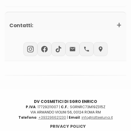
PUNTI VENDITA
TERMINI E CONDIZIONI
DIVENTA RIVENDITORE
Contatti:
PRODUZIONI C/TERZI
PRIVATE LABEL
PRODOTTI CUSTOM
DV COSMETICI DI SGRO ENRICO
P.IVA
: 17729211007 |
C.F.
: SGRNRC73M19Z315Z
VIA ARMANDO VIOLINI 56, 00124 ROMA RM
Telefono
:
+393296621230
|
Email
:
info@latteeluna.it
PRIVACY POLICY