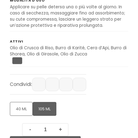
MODALITÀ D'USO
Applicare su pelle detersa una o più volte al giorno. In
caso di secchezza, massaggiare fino ad assorbimento;
su cute compromessa, lasciare un leggero strato per
un’azione protettiva e riparativa prolungata.
ATTIVI
Olio di Crusca di Riso, Burro di Karité, Cera d’Api, Burro di
Shorea, Olio di Girasole, Olio di Zucca
Condividi:
Condividi
Twitta
Pinterest
Condividi su WhatsA
40 ML
105 ML
-
+