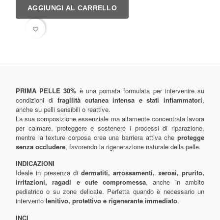
AGGIUNGI AL CARRELLO
favorite_border
PRIMA PELLE 30%
è una pomata formulata per intervenire su
condizioni di
fragilità cutanea intensa e stati infiammatori
,
anche su pelli sensibili o reattive.
La sua composizione essenziale ma altamente concentrata lavora
per calmare, proteggere e sostenere i processi di riparazione,
mentre la texture corposa crea una barriera attiva che
protegge
senza occludere
, favorendo la rigenerazione naturale della pelle.
INDICAZIONI
Ideale in presenza di
dermatiti, arrossamenti, xerosi, prurito,
irritazioni, ragadi e cute compromessa
, anche in ambito
pediatrico o su zone delicate. Perfetta quando è necessario un
intervento
lenitivo, protettivo e rigenerante immediato
.
INCI