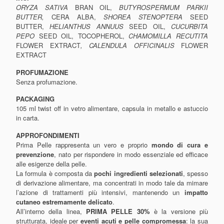
ORYZA SATIVA
BRAN OIL,
BUTYROSPERMUM PARKII
BUTTER,
CERA ALBA,
SHOREA STENOPTERA
SEED
BUTTER,
HELIANTHUS ANNUUS
SEED OIL,
CUCURBITA
PEPO
SEED OIL, TOCOPHEROL,
CHAMOMILLA RECUTITA
FLOWER EXTRACT
, CALENDULA OFFICINALIS
FLOWER
EXTRACT
PROFUMAZIONE
Senza profumazione.
PACKAGING
105 ml twist off in vetro alimentare, capsula in metallo e astuccio
in carta.
APPROFONDIMENTI
Prima Pelle rappresenta un vero e proprio
mondo di cura e
prevenzione
, nato per rispondere in modo essenziale ed efficace
alle esigenze della pelle.
La formula è composta da
pochi ingredienti selezionati
, spesso
di derivazione alimentare, ma concentrati in modo tale da mimare
l’azione di trattamenti più intensivi, mantenendo un
impatto
cutaneo estremamente delicato
.
All’interno della linea,
PRIMA PELLE 30%
è la versione più
strutturata, ideale per
eventi acuti e pelle compromessa
: la sua