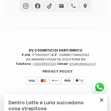
PRIVATE LABEL
PRODOTTI CUSTOM
DV COSMETICI DI SGRO ENRICO
P.IVA
: 17729211007 |
C.F.
: SGRNRC73M19Z315Z
VIA ARMANDO VIOLINI 56, 00124 ROMA RM
Telefono
:
+393296621230
|
Email
:
info@latteeluna.it
PRIVACY POLICY
×
Dentro Latte e Luna succedono
cose strepitose