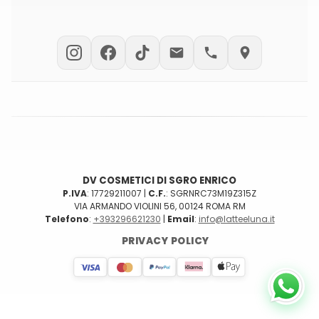
PRODUZIONI C/TERZI
PRIVATE LABEL
PRODOTTI CUSTOM
DV COSMETICI DI SGRO ENRICO
P.IVA
: 17729211007 |
C.F.
: SGRNRC73M19Z315Z
VIA ARMANDO VIOLINI 56, 00124 ROMA RM
Telefono
:
+393296621230
|
Email
:
info@latteeluna.it
PRIVACY POLICY